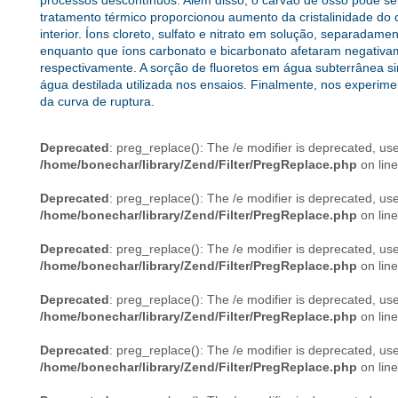
processos descontínuos. Além disso, o carvão de osso pôde s
tratamento térmico proporcionou aumento da cristalinidade do c
interior. Íons cloreto, sulfato e nitrato em solução, separadam
enquanto que íons carbonato e bicarbonato afetaram negativa
respectivamente. A sorção de fluoretos em água subterrânea s
água destilada utilizada nos ensaios. Finalmente, nos experim
da curva de ruptura.
Deprecated
: preg_replace(): The /e modifier is deprecated, us
/home/bonechar/library/Zend/Filter/PregReplace.php
on lin
Deprecated
: preg_replace(): The /e modifier is deprecated, us
/home/bonechar/library/Zend/Filter/PregReplace.php
on lin
Deprecated
: preg_replace(): The /e modifier is deprecated, us
/home/bonechar/library/Zend/Filter/PregReplace.php
on lin
Deprecated
: preg_replace(): The /e modifier is deprecated, us
/home/bonechar/library/Zend/Filter/PregReplace.php
on lin
Deprecated
: preg_replace(): The /e modifier is deprecated, us
/home/bonechar/library/Zend/Filter/PregReplace.php
on lin