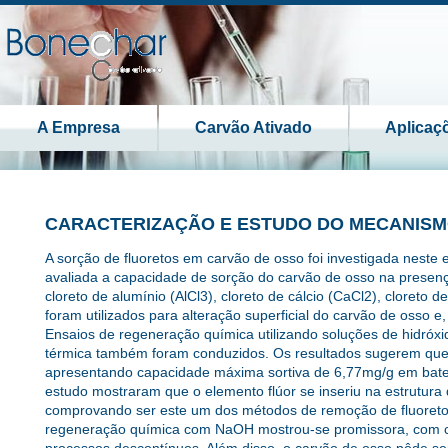
A Empresa
Carvão Ativado
Aplicaç
CARACTERIZAÇÃO E ESTUDO DO MECANISM
A sorção de fluoretos em carvão de osso foi investigada neste 
avaliada a capacidade de sorção do carvão de osso na presen
cloreto de alumínio (AlCl3), cloreto de cálcio (CaCl2), cloreto 
foram utilizados para alteração superficial do carvão de osso 
Ensaios de regeneração química utilizando soluções de hidróxi
térmica também foram conduzidos. Os resultados sugerem que o
apresentando capacidade máxima sortiva de 6,77mg/g em batel
estudo mostraram que o elemento flúor se inseriu na estrutura
comprovando ser este um dos métodos de remoção de fluoretos
regeneração química com NaOH mostrou-se promissora, com c